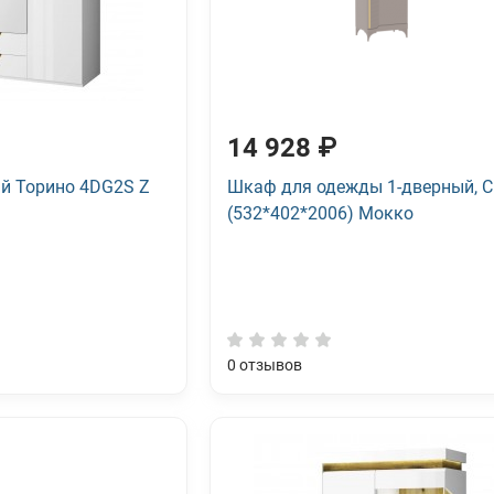
14 928 ₽
й Торино 4DG2S Z
Шкаф для одежды 1-дверный, 
(532*402*2006) Мокко
0
отзывов